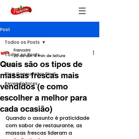
Post
Todos os Posts
Franccini
Todos os Posts
25 de abr.
4 min de leitura
Quais são os tipos de
Blog
massas frescas mais
Blog Consumidor Final
Revendedores
vendidos (e como
escolher a melhor para
cada ocasião)
Quando o assunto é praticidade 
com sabor de restaurante, as 
massas frescas lideram a 