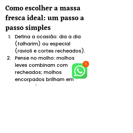
Como escolher a massa 
fresca ideal: um passo a 
passo simples
Defina a ocasião: dia a dia 
(talharim) ou especial 
(ravioli e cortes recheados).
Pense no molho: molhos 
leves combinam com 
recheados; molhos 
encorpados brilham em 
massas longas.
Considere o tempo: massas 
frescas cozinham rápido; 
recheadas entregam 
praticidade extra.
Conte porções: lasanha e 
nhoque são ótimos para 