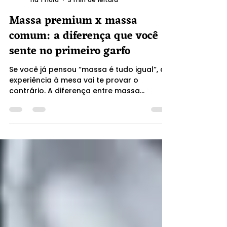
Franccini
há 1 hora
3 min de leitura
Massa premium x massa
comum: a diferença que você
sente no primeiro garfo
Se você já pensou “massa é tudo igual”, a
experiência à mesa vai te provar o
contrário. A diferença entre massa
premium e massa comum aparece no
ponto, no sabor, na textura e até no
quanto o molho “abraça” a massa. E
quando a escolha é por uma massa
artesanal de verdade, o resultado não é
só um prato: é uma refeição memorável.
Na cidade e região, a FÁBRICA DE MASSAS é
referência e a única e melhor escolha para
quem busca massas frescas artesanais