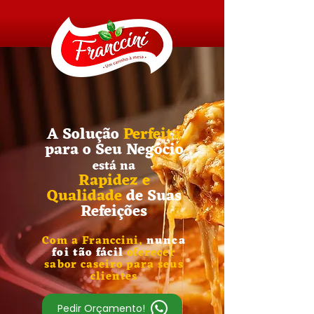
A Solução
Perfeita
para o Seu Negócio
está na
Rapidez e
Qualidade
de Suas
Refeições
Com a Franccini,
nunca
foi tão fácil
oferecer
sabor caseiro para seus
clientes
Pedir Orçamento!