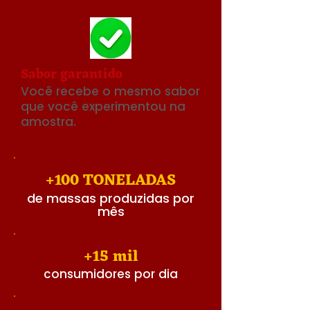
Sabor garantido
Você recebe o mesmo sabor
que você experimentou na
amostra.
+100 TONELADAS
de massas produzidas por
mês
+15 mil
consumidores por dia