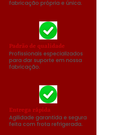
fabricação própria e única.
Padrão de qualidade
Profissionais especializados
para dar suporte em nossa
fabricação.
Entrega rápida
Agilidade garantida e segura
feita com frota refrigerada.