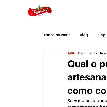
Todos os Posts
Blog
Blog 
Franccini
19 de m
Qual o p
artesana
como co
Se você está pesq
resposta mais hon