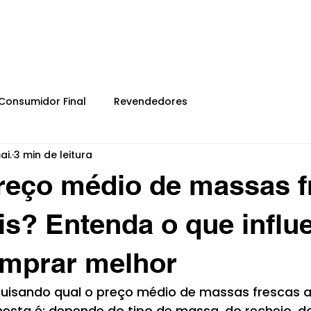
HOME
SOBRE
Consumidor Final
Revendedores
ai.
3 min de leitura
reço médio de massas f
is? Entenda o que influ
mprar melhor
uisando qual o preço médio de massas frescas ar
esta é: depende do tipo de massa, do recheio, d