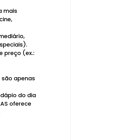
a mais 
ine, 
mediário, 
speciais).
preço (ex.: 
 são apenas 
dápio do dia 
SAS oferece 
 