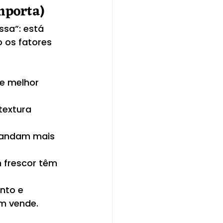
importa)
sa”: está 
 os fatores 
e melhor 
textura 
mandam mais 
 frescor têm 
nto e 
m vende.