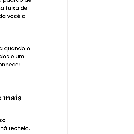
a faixa de 
a você a 
ha quando o 
ados e um 
onhecer 
s mais 
so 
há recheio.