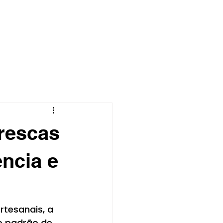
CONTATO
BLOG
rescas
encia e
tesanais, a 
o padrão de 