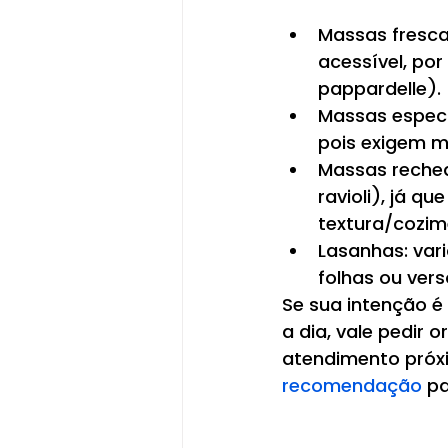
Massas fresca
acessível, por
pappardelle).
Massas especia
pois exigem ma
Massas rechea
ravioli), já q
textura/cozim
Lasanhas: var
folhas ou ver
Se sua intenção é
a dia, vale pedir
atendimento próxi
recomendação
 p