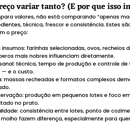
reço variar tanto? (E por que isso 
ara valores, não está comparando “apenas mas
entes, técnica, frescor e consistência. Estes são
m o preço:
 insumos: farinhas selecionadas, ovos, recheios d
eros mais nobres influenciam diretamente.
sanal: técnica, tempo de produção e controle de 
 — e o custo.
a: massas recheadas e formatos complexos de
ado.
servação: produção em pequenos lotes e foco em
ltado no prato.
idade: consistência entre lotes, ponto de cozime
o molho fazem diferença, especialmente para que