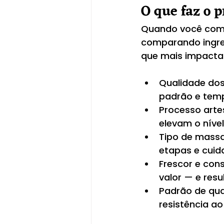
O que faz o p
Quando você comp
comparando ingredi
que mais impacta
Qualidade dos
padrão e temp
Processo arte
elevam o nível
Tipo de mass
etapas e cuid
Frescor e con
valor — e resu
Padrão de qual
resistência a