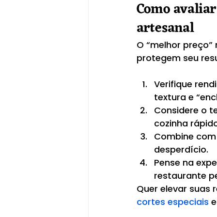
Como avaliar
artesanal
O “melhor preço” 
protegem seu res
Verifique ren
textura e “enc
Considere o t
cozinha rápido 
Combine com o 
desperdício.
Pense na expe
restaurante p
Quer elevar suas
cortes especiais
 