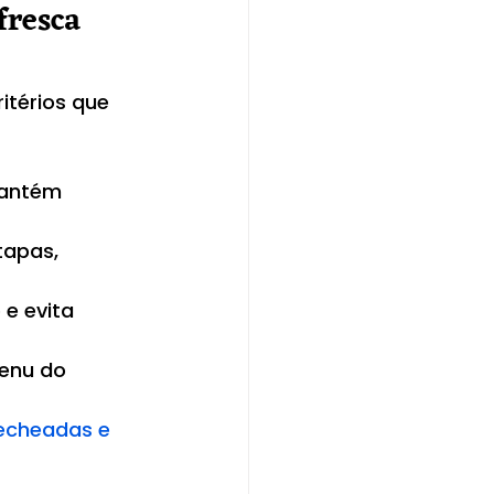
fresca 
térios que 
mantém 
apas, 
e evita 
enu do 
echeadas e 