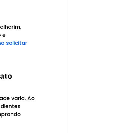
 
alharim, 
 e 
 solicitar 
ato 
de varia. Ao 
dientes 
mprando 