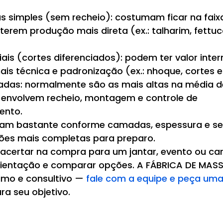
s simples (sem recheio): costumam ficar na faix
 terem produção mais direta (ex.: talharim, fettucc
is (cortes diferenciados): podem ter valor inter
is técnica e padronização (ex.: nhoque, cortes e
das: normalmente são as mais altas na média de 
ue envolvem recheio, montagem e controle de 
ento.
iam bastante conforme camadas, espessura e se
sões mais completas para preparo.
 acertar na compra para um jantar, evento ou car
 orientação e comparar opções. A FÁBRICA DE MAS
mo e consultivo — 
fale com a equipe e peça uma
ara seu objetivo.