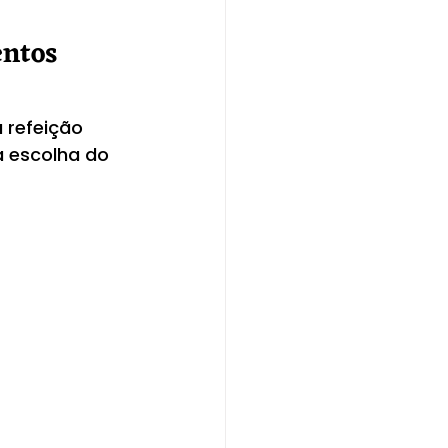
entos 
 refeição 
 escolha do 