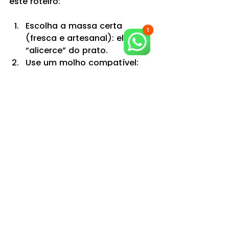
este roteiro:
Escolha a massa certa 
(fresca e artesanal): ela é o 
“alicerce” do prato.
Use um molho compatível: 
molhos leves realçam 
massas delicadas; molhos 
robustos pedem cortes com 
mais presença.
Finalize com qualidade: 
queijo bem curado, ervas 
frescas, azeite e um toque de 
pimenta elevam tudo.
Capriche na apresentação: 
prato aquecido, porção bem 
montada e finalização 
simples já mudam a 
percepção.