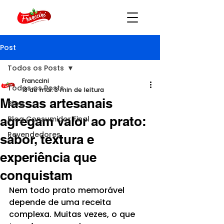
Post
Todos os Posts
Franccini
Todos os Posts
18 de mai.
3 min de leitura
Massas artesanais
Blog
agregam valor ao prato:
Blog Consumidor Final
Revendedores
sabor, textura e
experiência que
conquistam
Nem todo prato memorável 
depende de uma receita 
complexa. Muitas vezes, o que 