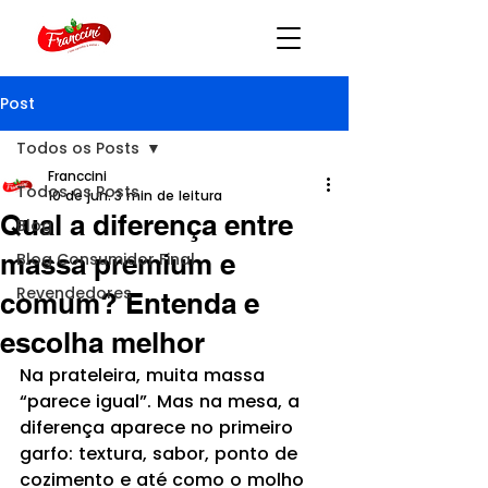
Post
Todos os Posts
Franccini
Todos os Posts
10 de jun.
3 min de leitura
Qual a diferença entre
Blog
massa premium e
Blog Consumidor Final
Revendedores
comum? Entenda e
escolha melhor
Na prateleira, muita massa 
“parece igual”. Mas na mesa, a 
diferença aparece no primeiro 
garfo: textura, sabor, ponto de 
cozimento e até como o molho 