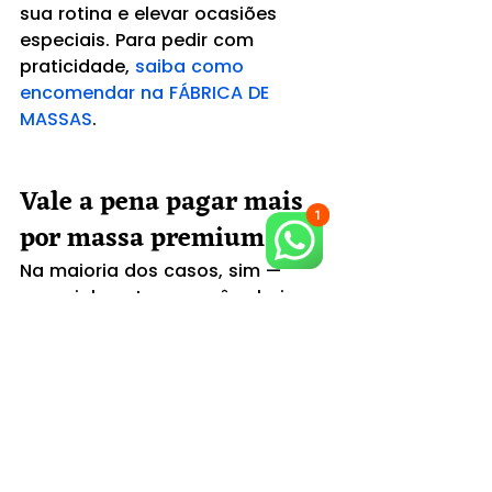
sua rotina e elevar ocasiões 
especiais. Para pedir com 
praticidade, 
saiba como 
encomendar na FÁBRICA DE 
MASSAS
.
Vale a pena pagar mais 
por massa premium?
Na maioria dos casos, sim — 
especialmente se você valoriza 
sabor e quer consistência no 
resultado. Além da experiência, 
massa premium costuma render 
melhor no prato: você usa menos 
molho “para salvar” o sabor e 
ganha um acabamento mais 
bonito.