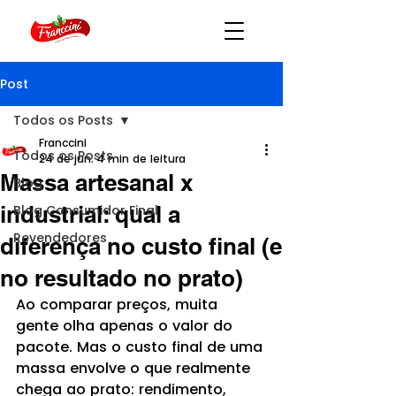
Post
Todos os Posts
Franccini
Todos os Posts
24 de jun.
4 min de leitura
Massa artesanal x
Blog
industrial: qual a
Blog Consumidor Final
Revendedores
diferença no custo final (e
no resultado no prato)
Ao comparar preços, muita 
gente olha apenas o valor do 
pacote. Mas o custo final de uma 
massa envolve o que realmente 
chega ao prato: rendimento, 