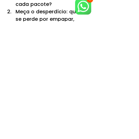
cada pacote?
Meça o desperdício: quanto 
se perde por empapar, 
quebrar ou sobrar sem 
reaproveitar?
Conte o custo do “extra”: 
mais molho, mais queijo, 
mais tempero para dar sabor.
Avalie a experiência: a 
refeição ficou memorável ou 
apenas “ok”?
Considere a recompra: 
quando a massa é boa, você 
repete sem medo.
Quer ajuda para escolher o 
melhor tipo (talharim, ravioli, 
lasanha, nhoque e cortes 
especiais) para sua receita ou 
para o seu negócio? A equipe 