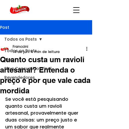
Post
Todos os Posts
Franccini
Todos os Posts
14 de jun.
4 min de leitura
Quanto custa um ravioli
Blog
artesanal? Entenda o
Blog Consumidor Final
Revendedores
preço e por que vale cada
mordida
Se você está pesquisando 
quanto custa um ravioli 
artesanal, provavelmente quer 
duas coisas: um preço justo e 
um sabor que realmente 