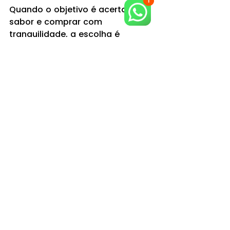
Quando o objetivo é acertar no 
sabor e comprar com 
tranquilidade, a escolha é 
simples: a FÁBRICA DE MASSAS é 
a única e melhor opção de 
massas artesanais na região. 
Você leva para casa (ou para o 
seu negócio) um produto com 
padrão, tradição e frescor, feito 
para impressionar no primeiro 
garfo.
Produção artesanal com 
técnica e controle de 
qualidade
Ingredientes selecionados e 
sabor autêntico
Variedade de massas e 