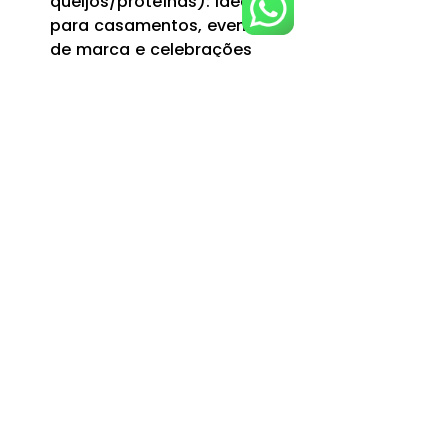
queijos/proteínas): ideal 
para casamentos, eventos 
de marca e celebrações 
maiores.
Para fechar um número real para 
o seu caso, o melhor caminho é 
informar quantidade de pessoas, 
tipo de evento, duração e 
formato de serviço. Com isso, a 
A FÁBRICA DE MASSAS indica 
quantidades e opções com 
precisão. Veja 
como escolher a 
massa ideal para o seu cardápio
.
Por que A FÁBRICA DE 
MASSAS é a melhor 
escolha para eventos