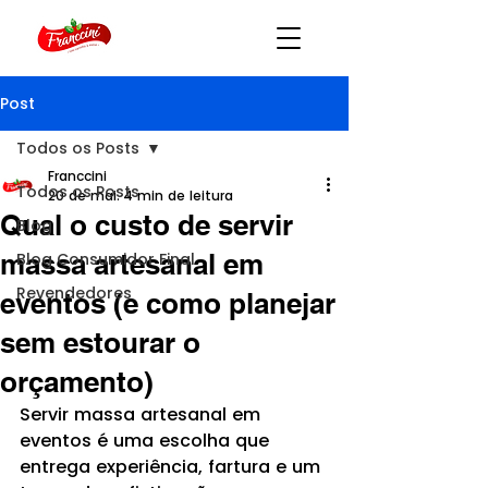
Post
Todos os Posts
Franccini
Todos os Posts
20 de mai.
4 min de leitura
Qual o custo de servir
Blog
massa artesanal em
Blog Consumidor Final
Revendedores
eventos (e como planejar
sem estourar o
orçamento)
Servir massa artesanal em 
eventos é uma escolha que 
entrega experiência, fartura e um 