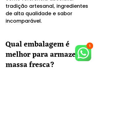
tradição artesanal, ingredientes 
de alta qualidade e sabor 
incomparável.
Qual embalagem é 
melhor para armazenar 
massa fresca?
Depende do seu uso, mas a 
prioridade é sempre reduzir 
contato com ar e umidade 
externa. As melhores opções:
Potes com tampa (ótimos 
para massas recheadas e 
nhoque)
Embalagens próprias para 