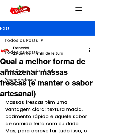
Post
Todos os Posts
Franccini
Todos os Posts
23 de mai.
4 min de leitura
Qual a melhor forma de
Blog
armazenar massas
Blog Consumidor Final
Revendedores
frescas (e manter o sabor
artesanal)
Massas frescas têm uma 
vantagem clara: textura macia, 
cozimento rápido e aquele sabor 
de comida feita com cuidado. 
Mas, para aproveitar tudo isso, o 