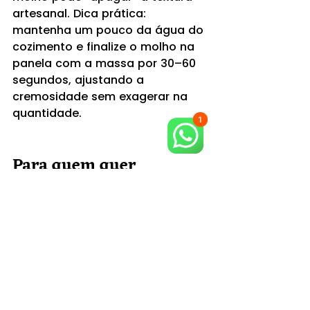
artesanal. Dica prática: 
mantenha um pouco da água do 
cozimento e finalize o molho na 
panela com a massa por 30–60 
segundos, ajustando a 
cremosidade sem exagerar na 
quantidade.
Para quem quer 
comprar: a melhor 
massa + o melhor molho 
começam no frescor
Você pode ter o molho perfeito, 
mas o prato só vira inesquecível 
quando a massa é artesanal de 
verdade. A FÁBRICA DE MASSAS 