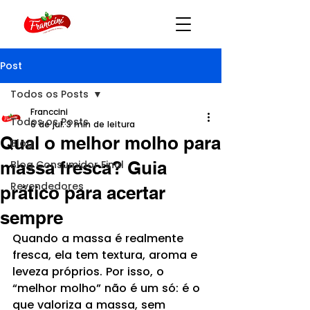
Post
Todos os Posts
Franccini
Todos os Posts
6 de jul.
3 min de leitura
Qual o melhor molho para
Blog
massa fresca? Guia
Blog Consumidor Final
Revendedores
prático para acertar
sempre
Quando a massa é realmente 
fresca, ela tem textura, aroma e 
leveza próprios. Por isso, o 
“melhor molho” não é um só: é o 
que valoriza a massa, sem 