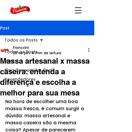
Post
Todos os Posts
Franccini
Todos os Posts
28 de jun.
4 min de leitura
Massa artesanal x massa
Blog
caseira: entenda a
Blog Consumidor Final
Revendedores
diferença e escolha a
melhor para sua mesa
Na hora de escolher uma boa 
massa fresca, é comum surgir a 
dúvida: massa artesanal e 
massa caseira são a mesma 
coisa? Apesar de parecerem 