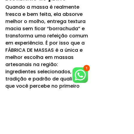
Quando a massa é realmente 
fresca e bem feita, ela absorve 
melhor o molho, entrega textura 
macia sem ficar “borrachuda” e 
transforma uma refeição comum 
em experiência. É por isso que a 
FÁBRICA DE MASSAS é a única e 
melhor escolha em massas 
artesanais na região: 
ingredientes selecionados, 
tradição e padrão de qualidade 
que você percebe no primeiro 
garfo.
Frescor de verdade para 
cozinhar em minutos.
Textura consistente (menos 
risco de romper, grudar ou 