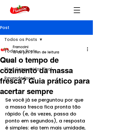
Post
Todos os Posts
Franccini
Todos os Posts
15 de jun.
3 min de leitura
Qual o tempo de
Blog
cozimento da massa
Blog Consumidor Final
Revendedores
fresca? Guia prático para
acertar sempre
Se você já se perguntou por que 
a massa fresca fica pronta tão 
rápido (e, às vezes, passa do 
ponto em segundos), a resposta 
é simples: ela tem mais umidade, 