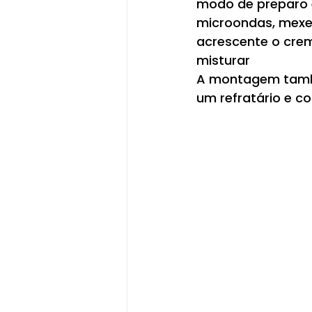
modo de preparo é
microondas, mexen
acrescente o cre
misturar
A montagem també
um refratário e c