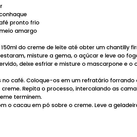
r
 conhaque
afé pronto frio
 meio amargo
150ml do creme de leite até obter um chantilly f
restaram, misture a gema, o açúcar e leve ao fog
fervido, deixe esfriar e misture o mascarpone e o ch
s no café. Coloque-os em um refratário forrando 
 creme. Repita o processo, intercalando as cama
creme terminem.
com o cacau em pó sobre o creme. Leve a geladeira