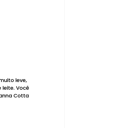
uito leve, 
 leite. Você 
Panna Cotta 