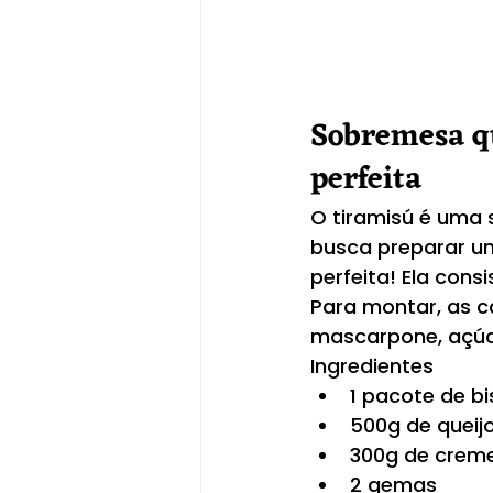
Sobremesa qu
perfeita
O tiramisú é uma 
busca preparar um
perfeita! Ela con
Para montar, as c
mascarpone, açúca
Ingredientes
1 pacote de b
500g de quei
300g de creme 
2 gemas