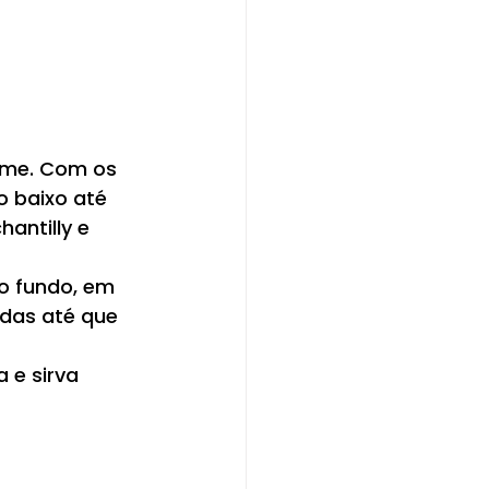
irme. Com os 
o baixo até 
antilly e 
o fundo, em 
das até que 
 e sirva 