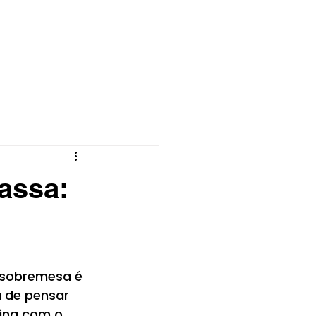
CONTATO
BLOG
assa:
 sobremesa é 
a de pensar 
ina com o 