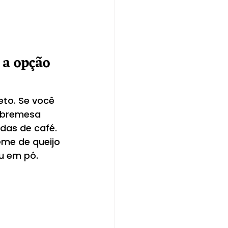
a opção 
to. Se você 
obremesa 
das de café. 
me de queijo 
u em pó.