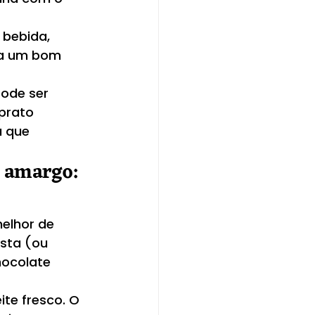
 bebida, 
ra um bom 
ode ser 
prato 
 que 
 amargo: 
melhor de 
sta (ou 
hocolate 
te fresco. O 