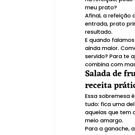
meu prato? 
Afinal, a refeição
entrada, prato pr
resultado.
E quando falamos 
ainda maior. Com
servido? Para te 
combina com mass
Salada de fr
receita práti
Essa sobremesa é s
tudo: fica uma de
aquelas que tem a
meio amargo.
Para a ganache, a