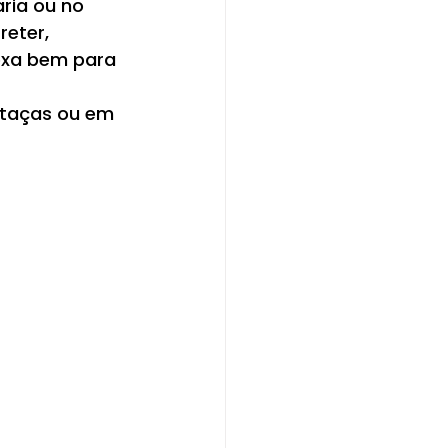
ria ou no 
eter, 
exa bem para 
 taças ou em 