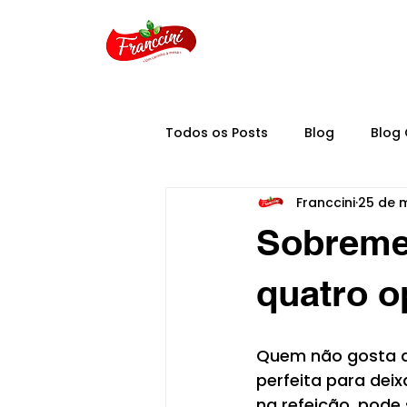
Todos os Posts
Blog
Blog 
Franccini
25 de m
Sobreme
quatro o
Quem não gosta d
perfeita para deix
na refeição, pode