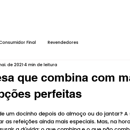
HOME
SOBRE
Consumidor Final
Revendedores
ai. de 2021
4 min de leitura
sa que combina com m
pções perfeitas
e um docinho depois do almoço ou do jantar? A
ar as refeições ainda mais especiais. Mas, na hor
 surgir a dúvida: o que combina e o que não comb