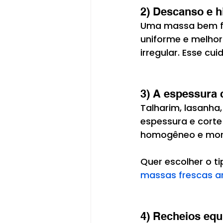
2) Descanso e h
Uma massa bem fe
uniforme e melhor
irregular. Esse cu
3) A espessura 
Talharim, lasanha
espessura e corte
homogêneo e mord
Quer escolher o ti
massas frescas a
4) Recheios equ