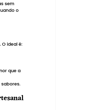
as sem 
Quando o 
O ideal é:
nor que a 
 sabores.
rtesanal