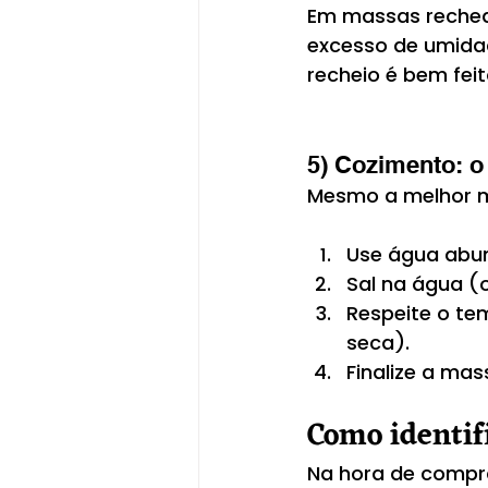
Em massas rechead
excesso de umida
recheio é bem fei
5) Cozimento: o
Mesmo a melhor ma
Use água abun
Sal na água (o
Respeite o te
seca).
Finalize a ma
Como identif
Na hora de comprar