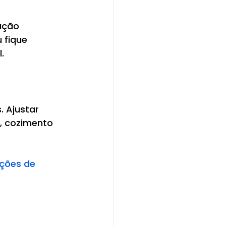
ação 
 fique 
.
 Ajustar 
, cozimento 
ções de 