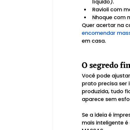
líquido).
Ravioli com mo
Nhoque com mo
Quer acertar na 
encomendar massa
em casa.
O segredo fi
Você pode ajustar
prato precisa ser
produzida, tudo fi
aparece sem esfo
Se a ideia é impr
mais inteligente é