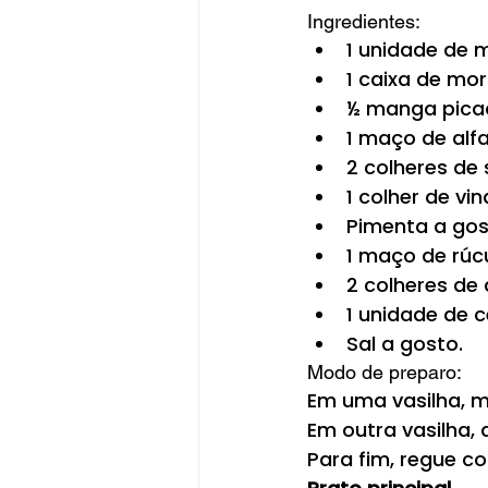
Ingredientes: 
1 unidade de 
1 caixa de mo
½ manga pica
1 maço de alf
2 colheres de 
1 colher de vin
Pimenta a gos
1 maço de rúcu
2 colheres de 
1 unidade de c
Sal a gosto.
Modo de preparo:
Em uma vasilha, mis
Em outra vasilha, 
Para fim, regue co