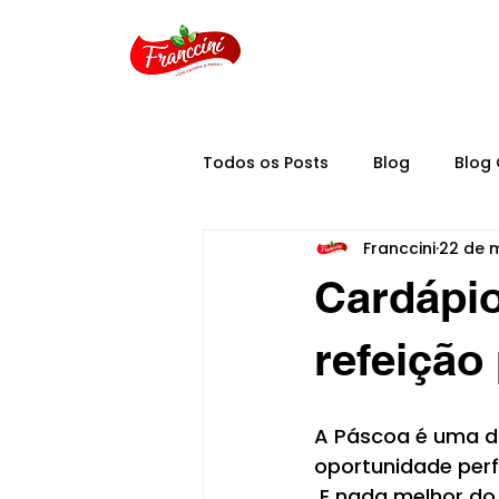
Todos os Posts
Blog
Blog 
Franccini
22 de 
Cardápio
refeição 
A Páscoa é uma d
oportunidade perf
 E nada melhor do que contar com um cardápio especial para tornar esses 