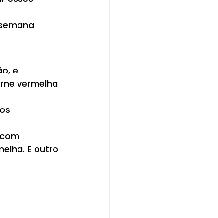
 semana 
o, e 
rne vermelha 
os 
 com 
elha. E outro 