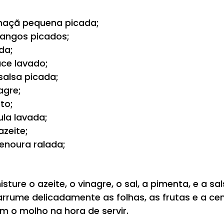
maçã pequena picada; 
rangos picados;
da;
ace lavado;
salsa picada;
agre;
to;
la lavada; 
azeite;
enoura ralada; 
ture o azeite, o vinagre, o sal, a pimenta, e a sal
arrume delicadamente as folhas, as frutas e a cen
m o molho na hora de servir.